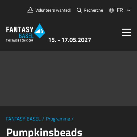
FR
Volunteers wanted!
Recherche
15. - 17.05.2027
Billets
FANTASY BASEL
Informations
Pour Exposants
Presse et Médias
FANTASY BASEL
/
Programme
/
Pumpkinsbeads