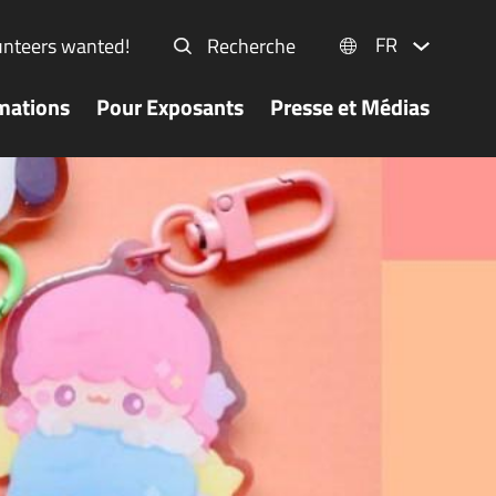
FR
unteers wanted!
Recherche
mations
Pour Exposants
Presse et Médias