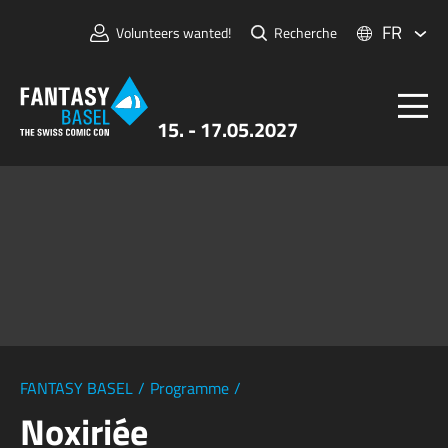
FR
Volunteers wanted!
Recherche
15. - 17.05.2027
Billets
FANTASY BASEL
Informations
Pour Exposants
Presse et Médias
FANTASY BASEL
/
Programme
/
Noxiriée