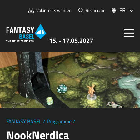
FR
Volunteers wanted!
Recherche
15. - 17.05.2027
Billets
FANTASY BASEL
Informations
Pour Exposants
Presse et Médias
FANTASY BASEL
/
Programme
/
NookNerdica