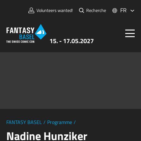
FR
Volunteers wanted!
Recherche
15. - 17.05.2027
Billets
FANTASY BASEL
Informations
Pour Exposants
Presse et Médias
FANTASY BASEL
/
Programme
/
Nadine Hunziker