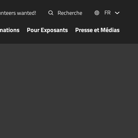
FR
unteers wanted!
Recherche
mations
Pour Exposants
Presse et Médias