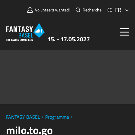
FR
Volunteers wanted!
Recherche
15. - 17.05.2027
Billets
FANTASY BASEL
Informations
Pour Exposants
Presse et Médias
FANTASY BASEL
/
Programme
/
milo.to.go