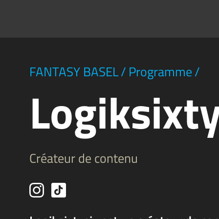
FANTASY BASEL
/
Programme
/
Logiksixty
Créateur de contenu