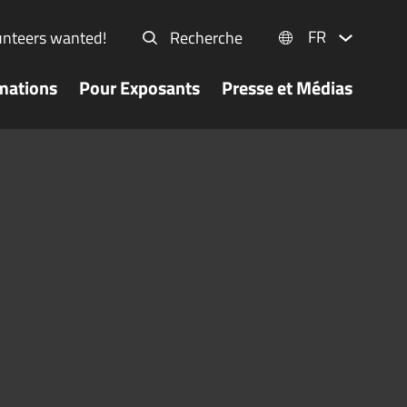
FR
unteers wanted!
Recherche
mations
Pour Exposants
Presse et Médias