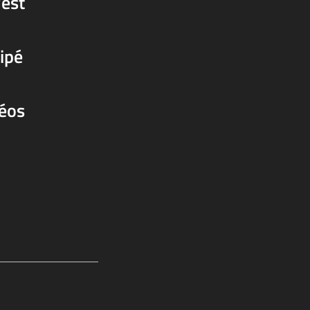
'est
cipé
déos