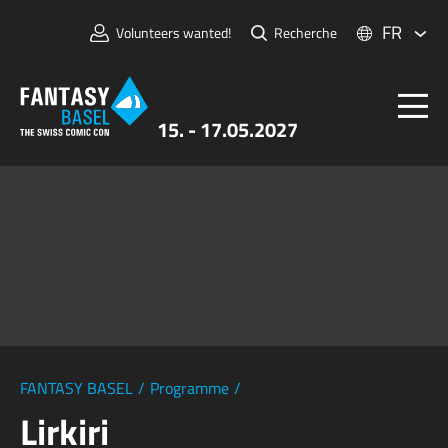
FR
Volunteers wanted!
Recherche
15. - 17.05.2027
Billets
FANTASY BASEL
Informations
Pour Exposants
Presse et Médias
FANTASY BASEL
/
Programme
/
Lirkiri