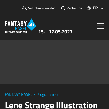
FR
Volunteers wanted!
Recherche
15. - 17.05.2027
Billets
FANTASY BASEL
Informations
Pour Exposants
Presse et Médias
FANTASY BASEL
/
Programme
/
Lene Strange Illustration