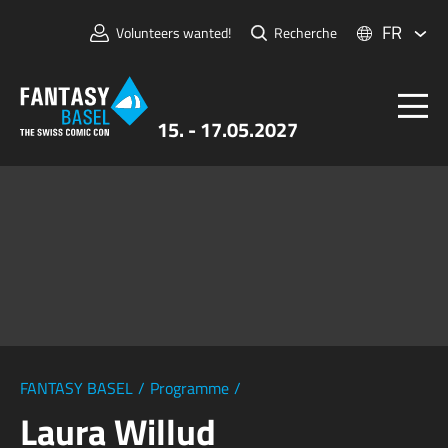
FR
Volunteers wanted!
Recherche
15. - 17.05.2027
Billets
FANTASY BASEL
Informations
Pour Exposants
Presse et Médias
FANTASY BASEL
/
Programme
/
Laura Willud