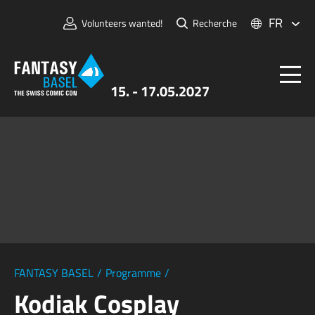
FR
Volunteers wanted!
Recherche
15. - 17.05.2027
Billets
FANTASY BASEL
Informations
Pour Exposants
Presse et Médias
FANTASY BASEL
/
Programme
/
Kodiak Cosplay