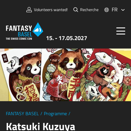
FR
Volunteers wanted!
Recherche
15. - 17.05.2027
Billets
FANTASY BASEL
Informations
Pour Exposants
Presse et Médias
FANTASY BASEL
/
Programme
/
Katsuki Kuzuya