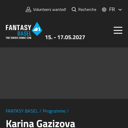
FR
Volunteers wanted!
Recherche
15. - 17.05.2027
Billets
FANTASY BASEL
Informations
Pour Exposants
Presse et Médias
FANTASY BASEL
/
Programme
/
Karina Gazizova