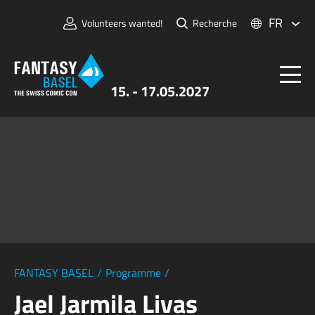
FR
Volunteers wanted!
Recherche
15. - 17.05.2027
Billets
FANTASY BASEL
Informations
Pour Exposants
Presse et Médias
FANTASY BASEL
/
Programme
/
Jael Jarmila Livas