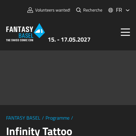
FR
Volunteers wanted!
Recherche
15. - 17.05.2027
Billets
FANTASY BASEL
Informations
Pour Exposants
Presse et Médias
FANTASY BASEL
/
Programme
/
Infinity Tattoo