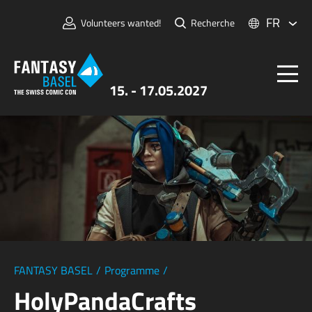
FR
Volunteers wanted!
Recherche
15. - 17.05.2027
Billets
FANTASY BASEL
Informations
Pour Exposants
Presse et Médias
FANTASY BASEL
/
Programme
/
HolyPandaCrafts