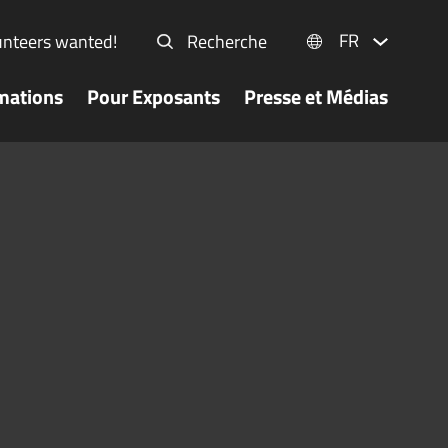
FR
unteers wanted!
Recherche
mations
Pour Exposants
Presse et Médias