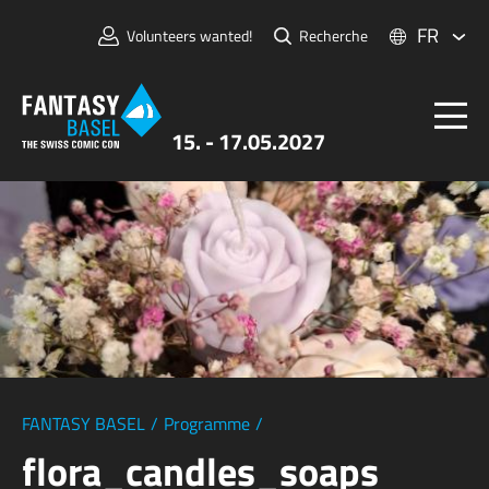
FR
Volunteers wanted!
Recherche
15. - 17.05.2027
Billets
FANTASY BASEL
Informations
Pour Exposants
Presse et Médias
FANTASY BASEL
/
Programme
/
flora_candles_soaps