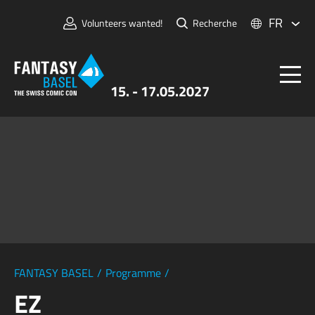
FR
Volunteers wanted!
Recherche
15. - 17.05.2027
Billets
FANTASY BASEL
Informations
Pour Exposants
Presse et Médias
FANTASY BASEL
/
Programme
/
EZ