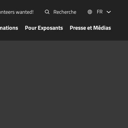
FR
unteers wanted!
Recherche
mations
Pour Exposants
Presse et Médias