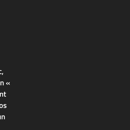
c,
in «
nt
vos
un