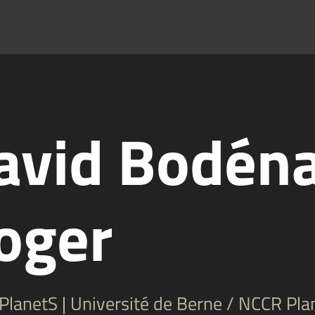
avid Bodéna
oger
lanetS | Université de Berne / NCCR Pla