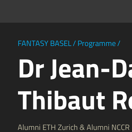
FANTASY BASEL
/
Programme
/
Dr Jean-D
Thibaut R
Alumni ETH Zurich & Alumni NCCR P