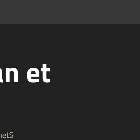
n et
netS