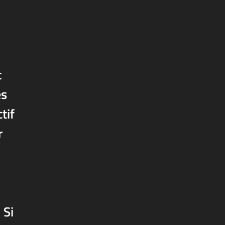
t
es
tif
r
 Si