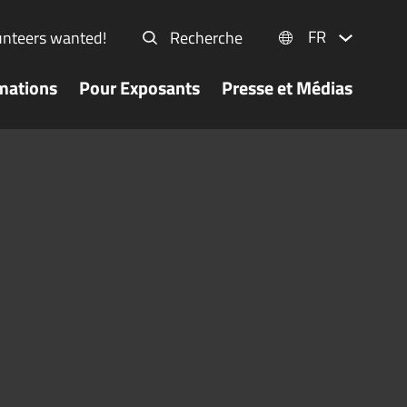
FR
unteers wanted!
Recherche
mations
Pour Exposants
Presse et Médias