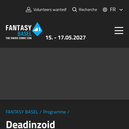
FR
Volunteers wanted!
Recherche
15. - 17.05.2027
Billets
FANTASY BASEL
Informations
Pour Exposants
Presse et Médias
FANTASY BASEL
/
Programme
/
Deadinzoid