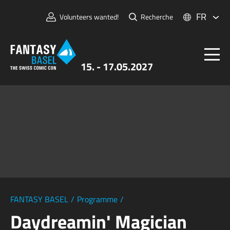
FR
Volunteers wanted!
Recherche
15. - 17.05.2027
Billets
FANTASY BASEL
Informations
Pour Exposants
Presse et Médias
FANTASY BASEL
/
Programme
/
Daydreamin' Magician