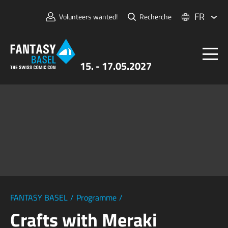
FR
Volunteers wanted!
Recherche
15. - 17.05.2027
Billets
FANTASY BASEL
Informations
Pour Exposants
Presse et Médias
FANTASY BASEL
/
Programme
/
Crafts with Meraki