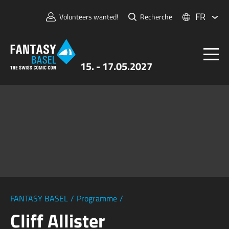
FR
Volunteers wanted!
Recherche
15. - 17.05.2027
Billets
FANTASY BASEL
Informations
Pour Exposants
Presse et Médias
FANTASY BASEL
/
Programme
/
Cliff Allister