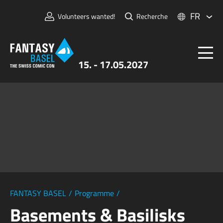
FR
Volunteers wanted!
Recherche
15. - 17.05.2027
Billets
FANTASY BASEL
Informations
Pour Exposants
Presse et Médias
FANTASY BASEL
/
Programme
/
Basements & Basilisks