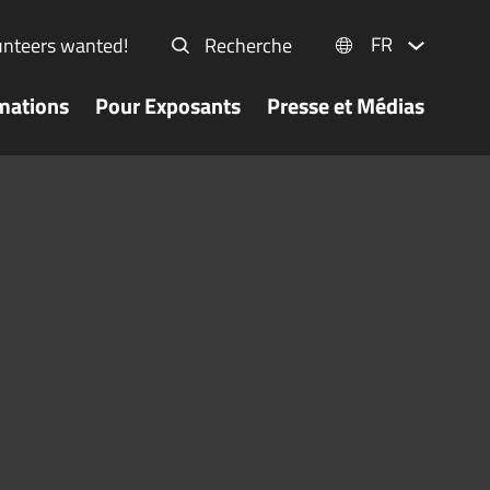
FR
unteers wanted!
Recherche
mations
Pour Exposants
Presse et Médias