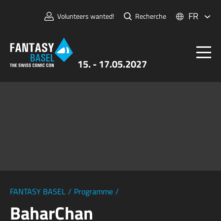
FR
Volunteers wanted!
Recherche
15. - 17.05.2027
Billets
FANTASY BASEL
Informations
Pour Exposants
Presse et Médias
FANTASY BASEL
/
Programme
/
BaharChan