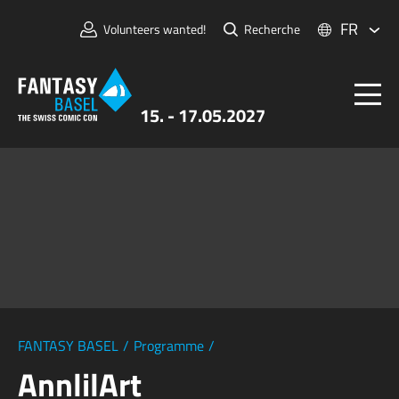
FR
Volunteers wanted!
Recherche
15. - 17.05.2027
Billets
FANTASY BASEL
Informations
Pour Exposants
Presse et Médias
FANTASY BASEL
/
Programme
/
AnnlilArt