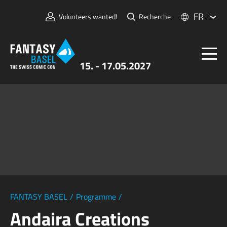
FR
Volunteers wanted!
Recherche
15. - 17.05.2027
Billets
FANTASY BASEL
Informations
Pour Exposants
Presse et Médias
FANTASY BASEL
/
Programme
/
Andaira Creations