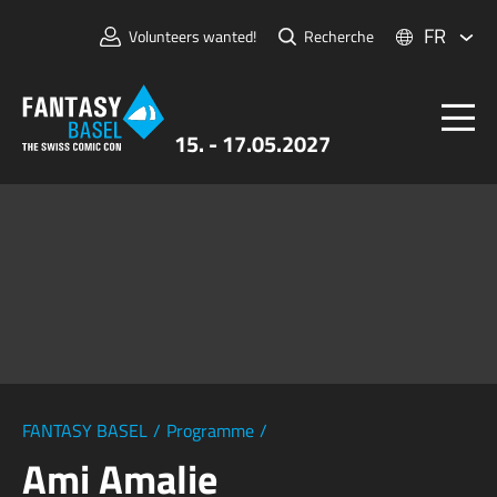
FR
Volunteers wanted!
Recherche
15. - 17.05.2027
Billets
FANTASY BASEL
Informations
Pour Exposants
Presse et Médias
FANTASY BASEL
/
Programme
/
Ami Amalie