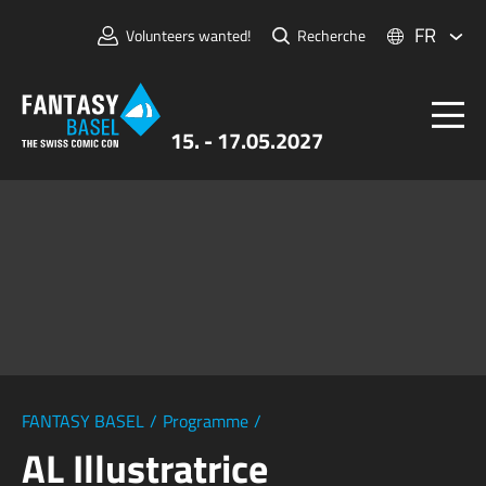
FR
Volunteers wanted!
Recherche
15. - 17.05.2027
Billets
FANTASY BASEL
Informations
Pour Exposants
Presse et Médias
FANTASY BASEL
/
Programme
/
AL Illustratrice