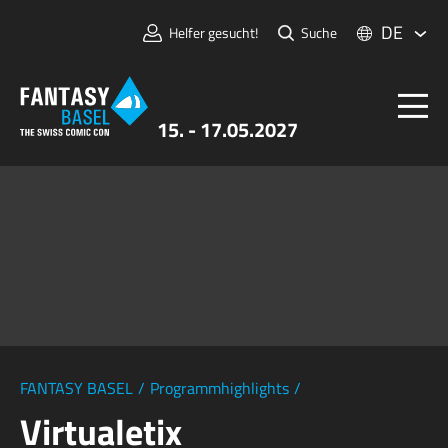
DE
Helfer gesucht!
Suche
15. - 17.05.2027
Tickets
FANTASY BASEL
Informationen
Für Aussteller:innen
Presse & Medien
FANTASY BASEL
/
Programmhighlights
/
Virtualetix