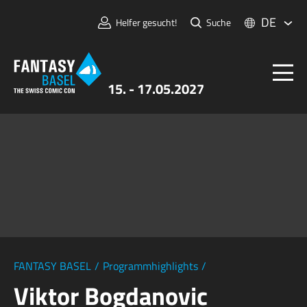
DE
Helfer gesucht!
Suche
15. - 17.05.2027
Tickets
FANTASY BASEL
Informationen
Für Aussteller:innen
Presse & Medien
FANTASY BASEL
/
Programmhighlights
/
Viktor Bogdanovic