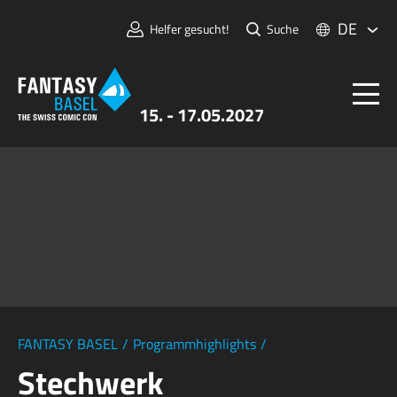
DE
Helfer gesucht!
Suche
15. - 17.05.2027
Tickets
FANTASY BASEL
Informationen
Für Aussteller:innen
Presse & Medien
FANTASY BASEL
/
Programmhighlights
/
Stechwerk