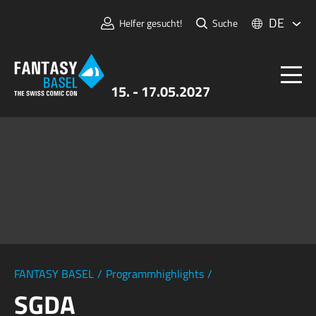
DE
Helfer gesucht!
Suche
15. - 17.05.2027
Tickets
FANTASY BASEL
Informationen
Für Aussteller:innen
Presse & Medien
FANTASY BASEL
/
Programmhighlights
/
SGDA