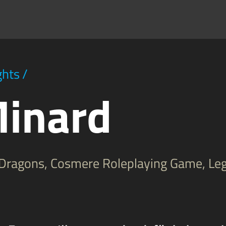
ghts
/
inard
Dragons, Cosmere Roleplaying Game, Leg