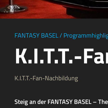
FANTASY BASEL
/
Programmhighli
K.I.T.T.-F
K.I.T.T.-Fan-Nachbildung
Steig an der FANTASY BASEL – The