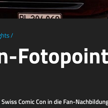
ghts
/
an-Fotopoin
 Swiss Comic Con in die Fan-Nachbildun