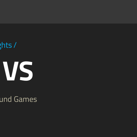
ghts
/
 VS
ound Games