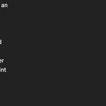
 an
d
er
int