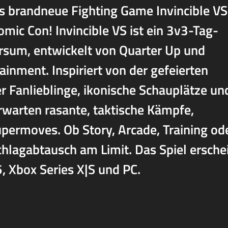
das brandneue Fighting Game Invincible VS
ic Con! Invincible VS ist ein 3v3-Tag-
rsum, entwickelt von Quarter Up und
inment. Inspiriert von der gefeierten
er Fanlieblinge, ikonische Schauplätze un
erwarten rasante, taktische Kämpfe,
ermoves. Ob Story, Arcade, Training od
chlagabtausch am Limit. Das Spiel ersche
, Xbox Series X|S und PC.