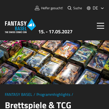
DE
Helfer gesucht!
Suche
15. - 17.05.2027
Tickets
FANTASY BASEL
Informationen
Für Aussteller:innen
Presse & Medien
FANTASY BASEL
/
Programmhighlights
/
Brettspiele & TCG