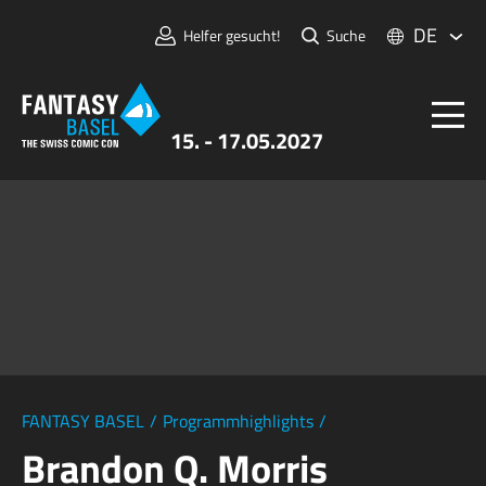
DE
Helfer gesucht!
Suche
15. - 17.05.2027
Tickets
FANTASY BASEL
Informationen
Für Aussteller:innen
Presse & Medien
FANTASY BASEL
/
Programmhighlights
/
Brandon Q. Morris