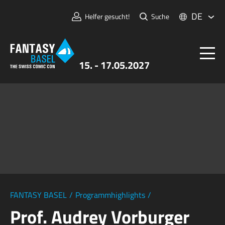
DE
Helfer gesucht!
Suche
15. - 17.05.2027
Tickets
FANTASY BASEL
Informationen
Für Aussteller:innen
Presse & Medien
FANTASY BASEL
/
Programmhighlights
/
Prof. Audrey Vorburger