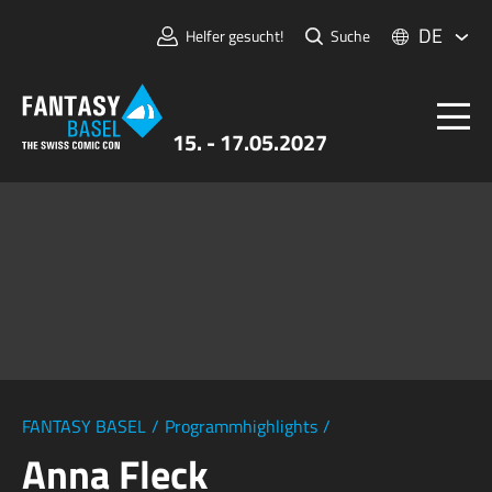
DE
Helfer gesucht!
Suche
15. - 17.05.2027
Tickets
FANTASY BASEL
Informationen
Für Aussteller:innen
Presse & Medien
FANTASY BASEL
/
Programmhighlights
/
Anna Fleck