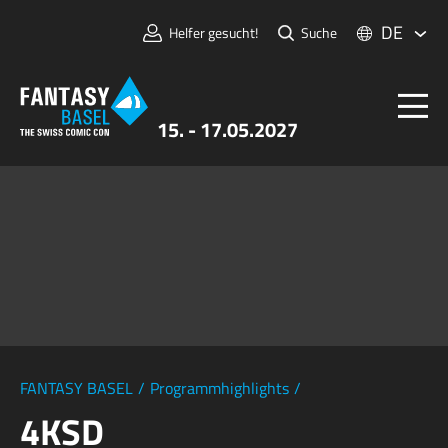
DE
Helfer gesucht!
Suche
15. - 17.05.2027
Tickets
FANTASY BASEL
Informationen
Für Aussteller:innen
Presse & Medien
FANTASY BASEL
/
Programmhighlights
/
4KSD